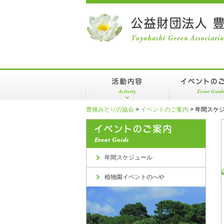
活動内容
イベントのご案内
みどりの普及
年間スケジュ
豊橋みどりの協会
>
イベントのご案内
>
年間スケ
みどりの支援
植物園イベン
植物園等の管理
年間スケジュール
植物園イベントのへや