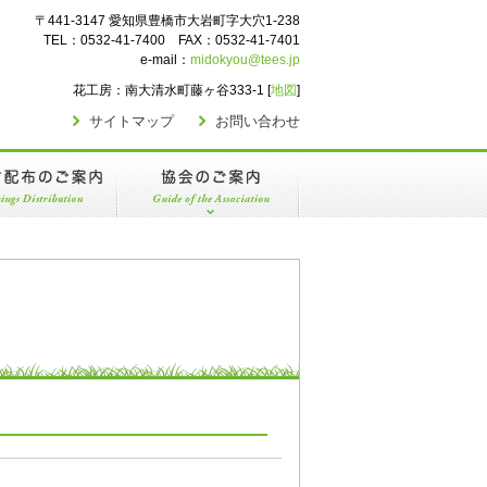
〒441-3147 愛知県豊橋市大岩町字大穴1-238
TEL：0532-41-7400 FAX：0532-41-7401
e-mail：
midokyou@tees.jp
花工房：南大清水町藤ヶ谷333-1 [
地図
]
サイトマップ
お問い合わせ
布のご案内
協会のご案内
事業概要
定款
財務諸表
役員等名簿