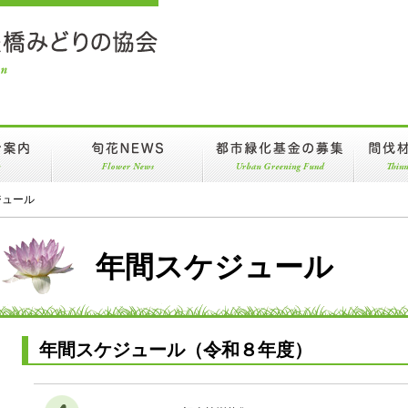
旬花NEWS
都市緑化基金の募集
間伐材配
ール
ジュール
トのへや
年間スケジュール
年間スケジュール（令和８年度）