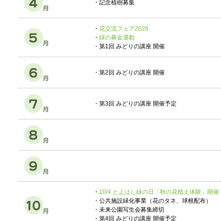
・記念植樹募集
・
花交流フェア2026
・
緑の募金運動
・第1回 みどりの講座 開催
・第2回 みどりの講座 開催
・第3回 みどりの講座 開催予定
・
10/4 とよはし緑の日「秋の花植え体験」開催
・公共施設緑化事業（花のタネ、球根配布）
・未来公園写生会募集締切
・第4回 みどりの講座 開催予定