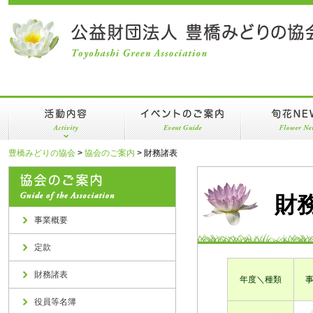
活動内容
イベントのご案内
旬花NEWS
みどりの普及
年間スケジュール
豊橋みどりの協会
>
協会のご案内
>
財務諸表
みどりの支援
植物園イベントのへや
財
植物園等の管理
事業概要
定款
財務諸表
年度＼種類
役員等名簿