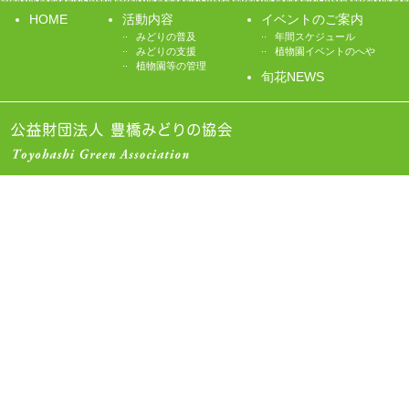
HOME
活動内容
イベントのご案内
..
..
みどりの普及
年間スケジュール
..
..
みどりの支援
植物園イベントのへや
..
植物園等の管理
旬花NEWS