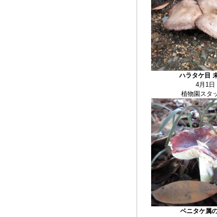
ハラタケ目 
4月1日
植物園スタ
ベニタケ属