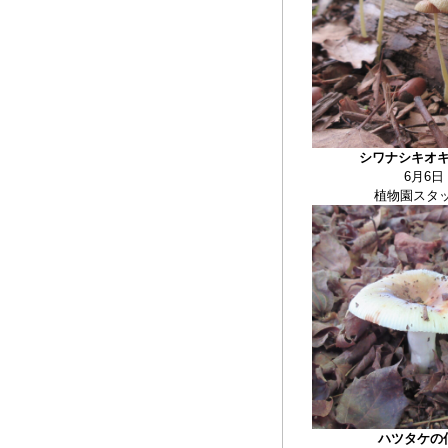
シワナシキオ
6月6日
植物園スタ
ハツタケの