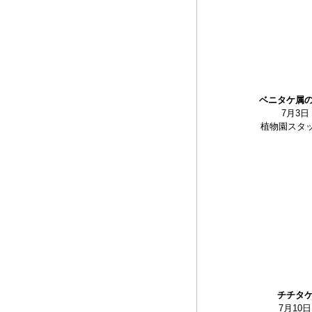
ベニタケ属
7月3日
植物園スタ
チチタ
7月10日