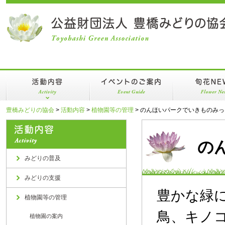
活動内容
イベントのご案内
旬花NEWS
みどりの普及
年間スケジュール
豊橋みどりの協会
>
活動内容
>
植物園等の管理
>
のんほいパークでいきものみっ
みどりの支援
植物園イベントのへや
の
植物園等の管理
みどりの普及
みどりの支援
豊かな緑
植物園等の管理
鳥、キノ
植物園の案内