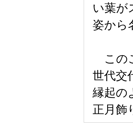
い葉が
姿から
このこ
世代交
縁起の
正月飾