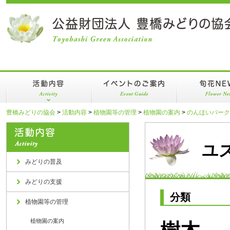
活動内容
イベントのご案内
旬花NEWS
みどりの普及
年間スケジュール
豊橋みどりの協会
>
活動内容
>
植物園等の管理
>
植物園の案内
>
のんほいパーク
みどりの支援
植物園イベントのへや
ユ
植物園等の管理
みどりの普及
みどりの支援
分類
植物園等の管理
植物園の案内