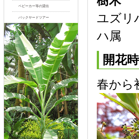
樹木
ベビーカー等の貸出
ユズリ
バックヤードツアー
ハ属
開花時
春から