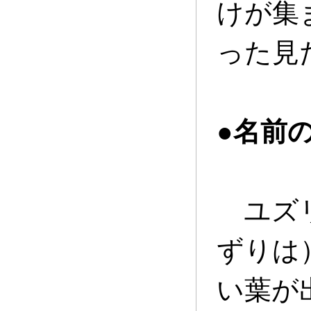
けが集
った見
●名前
ユズリ
ずりは
い葉が