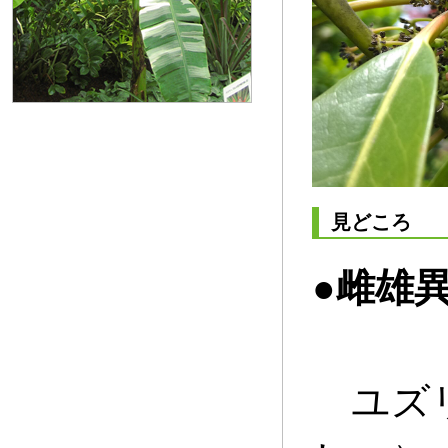
見どころ
●雌雄
ユズリ