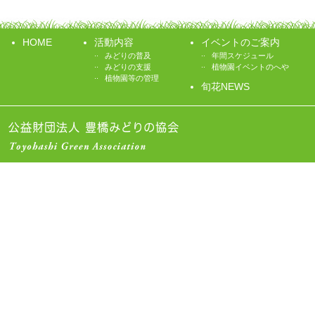
HOME
活動内容
イベントのご案内
..
..
みどりの普及
年間スケジュール
..
..
みどりの支援
植物園イベントのへや
..
植物園等の管理
旬花NEWS