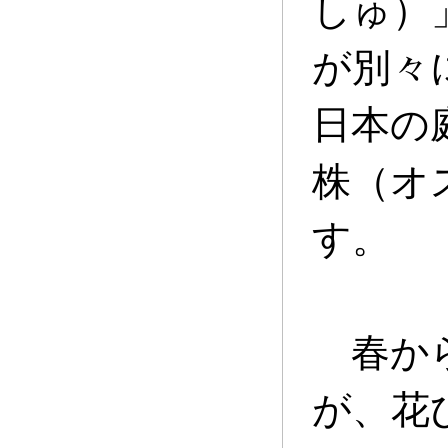
しゅ）
が別々
日本の
株（オ
す。
春から
が、花