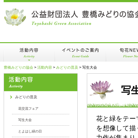
活動内容
イベントのご案内
旬花NEWS
みどりの普及
年間スケジュール
豊橋みどりの協会
>
活動内容
>
みどりの普及
>
写生大会
みどりの支援
植物園イベントのへや
写
植物園等の管理
みどりの普及
花交流フェア
花と緑をテー
写生大会
を想像して描
とよはし緑の日
力作が集まり