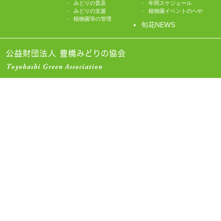
..
..
みどりの普及
年間スケジュール
..
..
みどりの支援
植物園イベントのへや
..
植物園等の管理
旬花NEWS