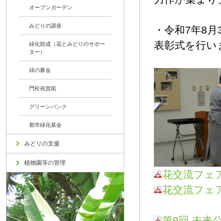
オープンガーデン
みどりの講座
・令和7年8月
表彰式を行い
緑化助成（花とみどりのサポー
ター）
緑の募金
門松祝賀紙
グリーンバンク
都市緑化基金
みどりの支援
植物園等の管理
花交流フェア
花交流フェア
第9回 未来